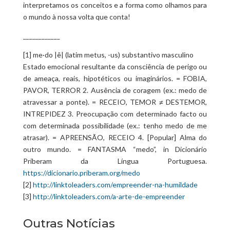
interpretamos os conceitos e a forma como olhamos para
o mundo à nossa volta que conta!
____________
[1] me·do |ê| (latim metus, -us) substantivo masculino
Estado emocional resultante da consciência de perigo ou
de ameaça, reais, hipotéticos ou imaginários. = FOBIA,
PAVOR, TERROR 2. Ausência de coragem (ex.: medo de
atravessar a ponte). = RECEIO, TEMOR ≠ DESTEMOR,
INTREPIDEZ 3. Preocupação com determinado facto ou
com determinada possibilidade (ex.: tenho medo de me
atrasar). = APREENSÃO, RECEIO 4. [Popular] Alma do
outro mundo. = FANTASMA “medo”, in Dicionário
Priberam da Língua Portuguesa.
https://dicionario.priberam.org/medo
[2]
http://linktoleaders.com/empreender-na-humildade
[3]
http://linktoleaders.com/a-arte-de-empreender
Outras Notícias