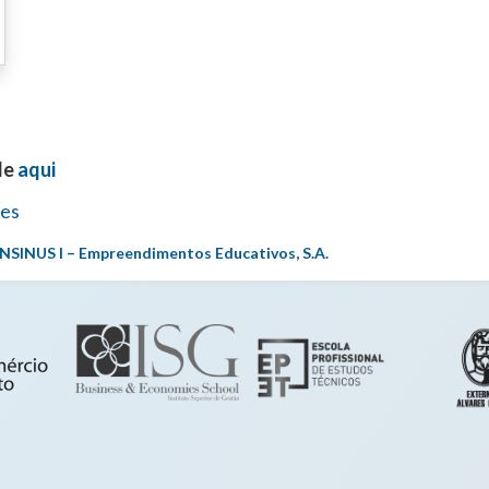
de
aqui
ões
ENSINUS I – Empreendimentos Educativos, S.A.