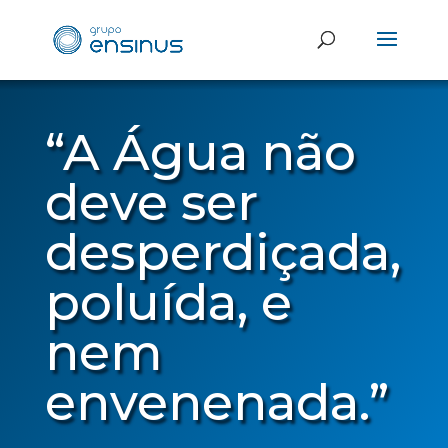
“A Água não
deve ser
desperdiçada,
poluída, e
nem
envenenada.”