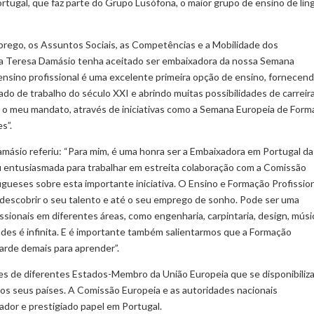
rtugal, que faz parte do Grupo Lusófona, o maior grupo de ensino de lín
rego, os Assuntos Sociais, as Competências e a Mobilidade dos
ue a Teresa Damásio tenha aceitado ser embaixadora da nossa Semana
nsino profissional é uma excelente primeira opção de ensino, fornecend
o de trabalho do século XXI e abrindo muitas possibilidades de carreira
o meu mandato, através de iniciativas como a Semana Europeia de Form
s”.
Damásio referiu: “Para mim, é uma honra ser a Embaixadora em Portugal da
 entusiasmada para trabalhar em estreita colaboração com a Comissão
ueses sobre esta importante iniciativa. O Ensino e Formação Profissio
descobrir o seu talento e até o seu emprego de sonho. Pode ser uma
issionais em diferentes áreas, como engenharia, carpintaria, design, músi
dades é infinita. E é importante também salientarmos que a Formação
tarde demais para aprender”.
es de diferentes Estados-Membro da União Europeia que se disponibiliz
os seus países. A Comissão Europeia e as autoridades nacionais
ador e prestigiado papel em Portugal.