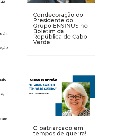
gua
Condecoração do
Presidente do
Grupo ENSINUS no
Boletim da
o às
República de Cabo
.
Verde
ação
nais
ca,
aram
O patriarcado em
tempos de guerra!