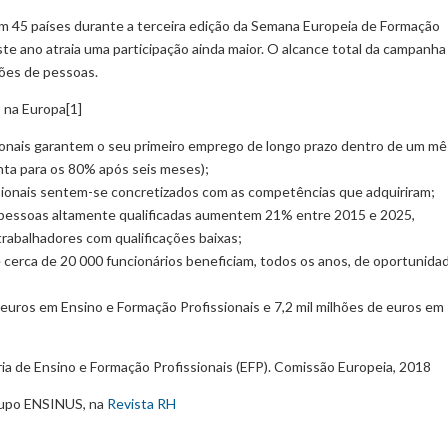
m 45 países durante a terceira edição da Semana Europeia de Formação
ste ano atraia uma participação ainda maior. O alcance total da campanha
hões de pessoas.
s na Europa[1]
onais garantem o seu primeiro emprego de longo prazo dentro de um mê
nta para os 80% após seis meses);
ionais sentem-se concretizados com as competências que adquiriram;
 pessoas altamente qualificadas aumentem 21% entre 2015 e 2025,
abalhadores com qualificações baixas;
 cerca de 20 000 funcionários beneficiam, todos os anos, de oportunida
 euros em Ensino e Formação Profissionais e 7,2 mil milhões de euros em
ria de Ensino e Formação Profissionais (EFP). Comissão Europeia, 2018
rupo ENSINUS, na
Revista
RH