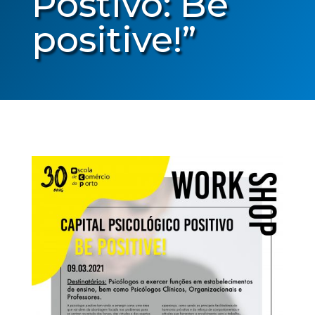
Postivo: Be
positive!”