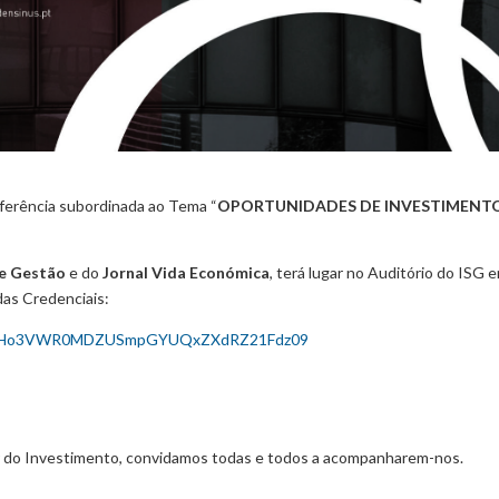
ferência subordinada ao Tema “
OPORTUNIDADES DE INVESTIMENT
de Gestão
e do
Jornal Vida Económica
, terá lugar no Auditório do ISG 
das Credenciais:
wd=RHo3VWR0MDZUSmpGYUQxZXdRZ21Fdz09
r do Investimento, convidamos todas e todos a acompanharem-nos.