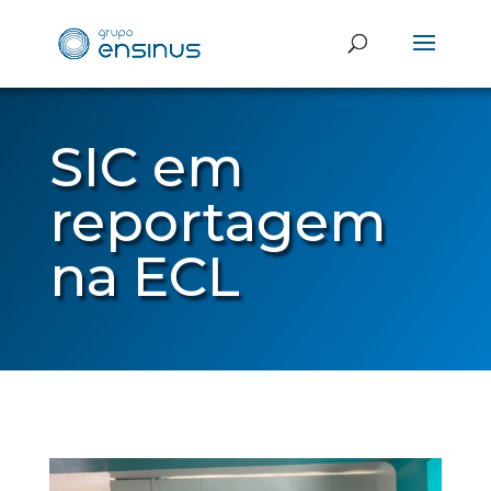
SIC em
reportagem
na ECL