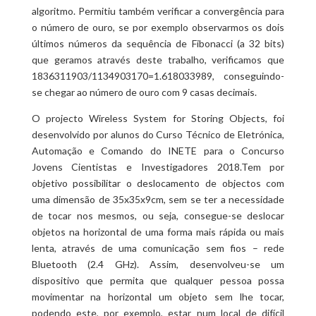
algoritmo. Permitiu também verificar a convergência para
o número de ouro, se por exemplo observarmos os dois
últimos números da sequência de Fibonacci (a 32 bits)
que geramos através deste trabalho, verificamos que
1836311903/1134903170=1.618033989, conseguindo-
se chegar ao número de ouro com 9 casas decimais.
O projecto Wireless System for Storing Objects, foi
desenvolvido por alunos do Curso Técnico de Eletrónica,
Automação e Comando do INETE para o Concurso
Jovens Cientistas e Investigadores 2018.Tem por
objetivo possibilitar o deslocamento de objectos com
uma dimensão de 35x35x9cm, sem se ter a necessidade
de tocar nos mesmos, ou seja, consegue-se deslocar
objetos na horizontal de uma forma mais rápida ou mais
lenta, através de uma comunicação sem fios – rede
Bluetooth (2.4 GHz). Assim, desenvolveu-se um
dispositivo que permita que qualquer pessoa possa
movimentar na horizontal um objeto sem lhe tocar,
podendo este, por exemplo, estar num local de difícil