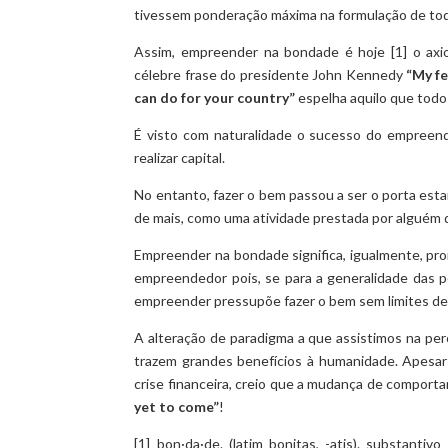
tivessem ponderação máxima na formulação de toda
Assim, empreender na bondade é hoje [1] o ax
célebre frase do presidente John Kennedy
“My fe
can do for your country”
espelha aquilo que tod
É visto com naturalidade o sucesso do empreen
realizar capital.
No entanto, fazer o bem passou a ser o porta es
de mais, como uma atividade prestada por alguém qu
Empreender na bondade significa, igualmente, pr
empreendedor pois, se para a generalidade das p
empreender pressupõe fazer o bem sem limites de
A alteração de paradigma a que assistimos na per
trazem grandes benefícios à humanidade. Apesar 
crise financeira, creio que a mudança de comport
yet to come”
!
[1] bon·da·de. (latim bonitas, -atis). substanti