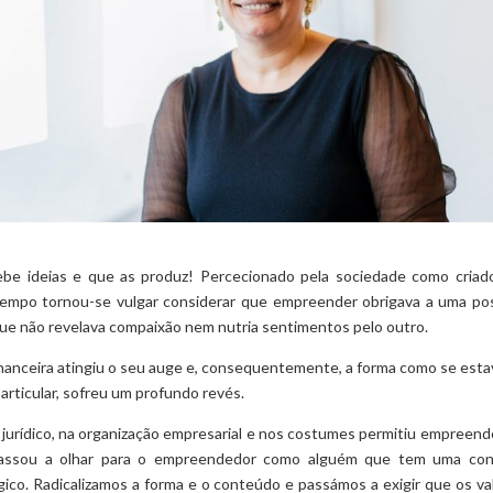
e ideias e que as produz! Percecionado pela sociedade como criad
tempo tornou-se vulgar considerar que empreender obrigava a uma po
ue não revelava compaixão nem nutria sentimentos pelo outro.
 financeira atingiu o seu auge e, consequentemente, a forma como se esta
rticular, sofreu um profundo revés.
jurídico, na organização empresarial e nos costumes permitiu empreend
 passou a olhar para o empreendedor como alguém que tem uma co
gico. Radicalizamos a forma e o conteúdo e passámos a exigir que os va