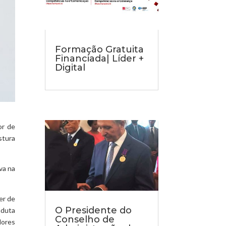
Formação Gratuita
Financiada| Líder +
Digital
or de
stura
va na
er de
O Presidente do
nduta
Conselho de
lores