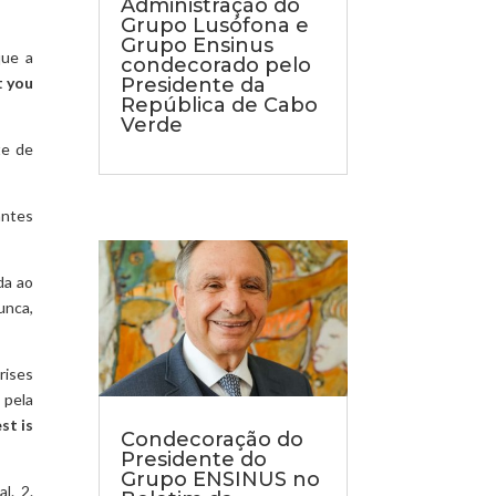
Administração do
Grupo Lusófona e
Grupo Ensinus
que a
condecorado pelo
t you
Presidente da
República de Cabo
Verde
te de
antes
da ao
unca,
rises
 pela
st is
Condecoração do
Presidente do
Grupo ENSINUS no
l. 2.