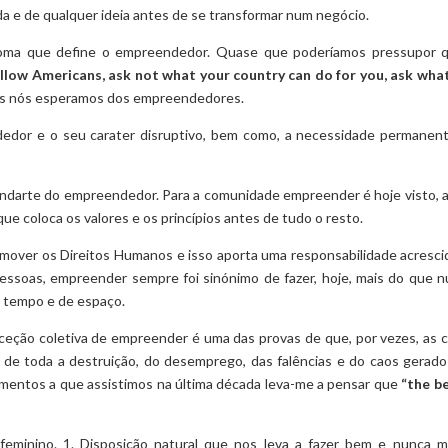
 e de qualquer ideia antes de se transformar num negócio.
ioma que define o empreendedor. Quase que poderíamos pressupor 
llow Americans, ask not what your country can do for you, ask wha
os nós esperamos dos empreendedores.
dedor e o seu carater disruptivo, bem como, a necessidade permanen
tandarte do empreendedor. Para a comunidade empreender é hoje visto, 
e coloca os valores e os princípios antes de tudo o resto.
omover os Direitos Humanos e isso aporta uma responsabilidade acresci
essoas, empreender sempre foi sinónimo de fazer, hoje, mais do que n
 tempo e de espaço.
ceção coletiva de empreender é uma das provas de que, por vezes, as c
de toda a destruição, do desemprego, das falências e do caos gerado
amentos a que assistimos na última década leva-me a pensar que
“the be
vo feminino. 1. Disposição natural que nos leva a fazer bem e nunca ma