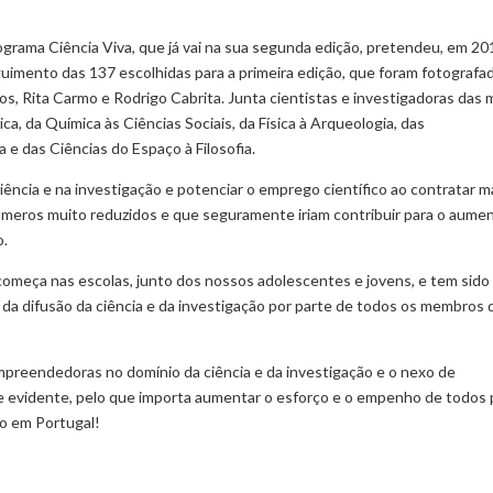
rama Ciência Viva, que já vai na sua segunda edição, pretendeu, em 20
uimento das 137 escolhidas para a primeira edição, que foram fotografa
os, Rita Carmo e Rodrigo Cabrita. Junta cientistas e investigadoras das 
a, da Química às Ciências Sociais, da Física à Arqueologia, das
 e das Ciências do Espaço à Filosofia.
ia e na investigação e potenciar o emprego científico ao contratar m
meros muito reduzidos e que seguramente iriam contribuir para o aume
o.
omeça nas escolas, junto dos nossos adolescentes e jovens, e tem sido
 da difusão da ciência e da investigação por parte de todos os membros 
reendedoras no domínio da ciência e da investigação e o nexo de
e evidente, pelo que importa aumentar o esforço e o empenho de todos 
co em Portugal!