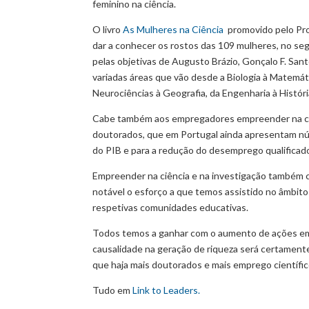
feminino na ciência.
O livro
As Mulheres na Ciência
promovido pelo Prog
dar a conhecer os rostos das 109 mulheres, no seg
pelas objetivas de Augusto Brázio, Gonçalo F. Sant
variadas áreas que vão desde a Biologia à Matemátic
Neurociências à Geografia, da Engenharia à História
Cabe também aos empregadores empreender na ciênc
doutorados, que em Portugal ainda apresentam nú
do PIB e para a redução do desemprego qualificad
Empreender na ciência e na investigação também c
notável o esforço a que temos assistido no âmbito
respetivas comunidades educativas.
Todos temos a ganhar com o aumento de ações emp
causalidade na geração de riqueza será certament
que haja mais doutorados e mais emprego científi
Tudo em
Link to Leaders.