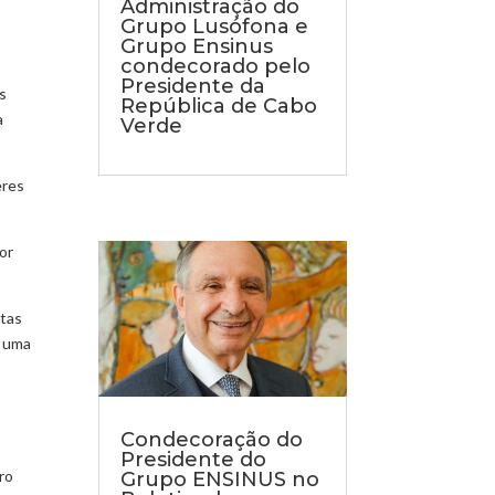
Administração do
Grupo Lusófona e
Grupo Ensinus
condecorado pelo
Presidente da
s
República de Cabo
a
Verde
eres
or
stas
e uma
Condecoração do
Presidente do
ro
Grupo ENSINUS no