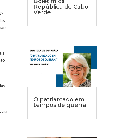
Boletim da
República de Cabo
Verde
19,
das
mais
ais
nto
das
O patriarcado em
tempos de guerra!
para