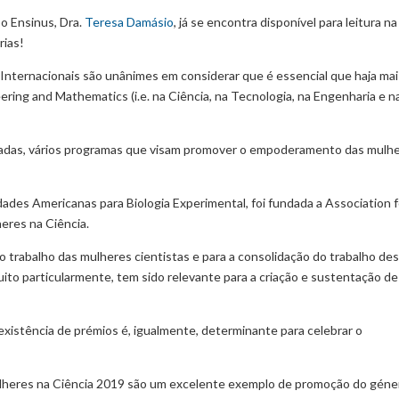
o Ensinus, Dra.
Teresa Damásio
, já se encontra disponível para leitura na
rias!
nternacionais são unânimes em considerar que é essencial que haja mai
ing and Mathematics (i.e. na Ciência, na Tecnologia, na Engenharia e n
décadas, vários programas que visam promover o empoderamento das mulh
ades Americanas para Biologia Experimental, foi fundada a Association f
heres na Ciência.
 trabalho das mulheres cientistas e para a consolidação do trabalho de
ito particularmente, tem sido relevante para a criação e sustentação d
 existência de prémios é, igualmente, determinante para celebrar o
lheres na Ciência 2019 são um excelente exemplo de promoção do géne