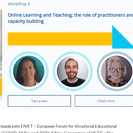
nizada pelo EfVET – European Forum for Vocational Educational
ca “COVID-19 Beyond 2020: A New Generation of VET?”, a Dra.